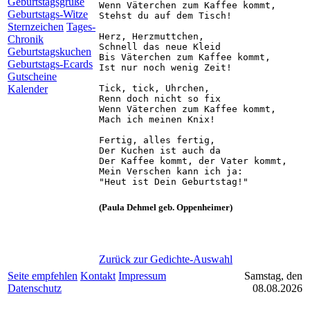
Geburtstagsgrüße
Wenn Väterchen zum Kaffee kommt,

Geburtstags-Witze
Stehst du auf dem Tisch!

Sternzeichen
Tages-
Herz, Herzmuttchen,

Chronik
Schnell das neue Kleid

Geburtstagskuchen
Bis Väterchen zum Kaffee kommt,

Geburtstags-Ecards
Ist nur noch wenig Zeit!

Gutscheine
Tick, tick, Uhrchen,

Kalender
Renn doch nicht so fix

Wenn Väterchen zum Kaffee kommt,

Mach ich meinen Knix!

Fertig, alles fertig,

Der Kuchen ist auch da

Der Kaffee kommt, der Vater kommt,

Mein Verschen kann ich ja:

(Paula Dehmel geb. Oppenheimer)
Zurück zur Gedichte-Auswahl
Seite empfehlen
Kontakt
Impressum
Samstag, den
Datenschutz
08.08.2026