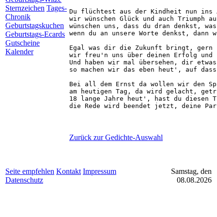
Sternzeichen
Tages-
Du flüchtest aus der Kindheit nun ins 
Chronik
wir wünschen Glück und auch Triumph au
Geburtstagskuchen
wünschen uns, dass du dran denkst, was
wenn du an unsere Worte denkst, dann w
Geburtstags-Ecards
Gutscheine
Egal was dir die Zukunft bringt, gern 
Kalender
wir freu'n uns über deinen Erfolg und 
Und haben wir mal übersehen, dir etwas
so machen wir das eben heut', auf dass
Bei all dem Ernst da wollen wir den Sp
am heutigen Tag, da wird gelacht, getr
18 lange Jahre heut', hast du diesen T
Zurück zur Gedichte-Auswahl
Seite empfehlen
Kontakt
Impressum
Samstag, den
Datenschutz
08.08.2026