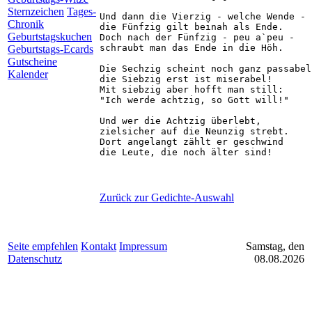
Sternzeichen
Tages-
Und dann die Vierzig - welche Wende -

Chronik
die Fünfzig gilt beinah als Ende.

Geburtstagskuchen
Doch nach der Fünfzig - peu a`peu -

schraubt man das Ende in die Höh.

Geburtstags-Ecards
Gutscheine
Die Sechzig scheint noch ganz passabel,
Kalender
die Siebzig erst ist miserabel!

Mit siebzig aber hofft man still:

"Ich werde achtzig, so Gott will!"

Und wer die Achtzig überlebt,

zielsicher auf die Neunzig strebt.

Dort angelangt zählt er geschwind

Zurück zur Gedichte-Auswahl
Seite empfehlen
Kontakt
Impressum
Samstag, den
Datenschutz
08.08.2026