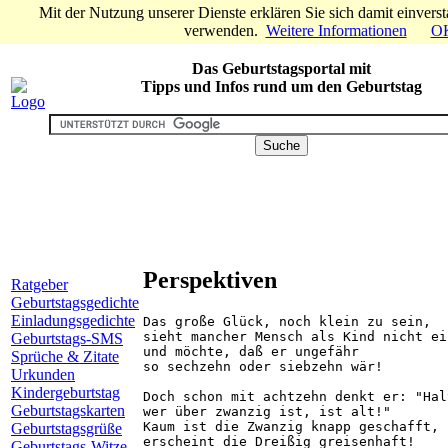
Mit der Nutzung unserer Dienste erklären Sie sich damit einvers
verwenden.
Weitere Informationen
O
Das Geburtstagsportal mit
Tipps und Infos rund um den Geburtstag
Perspektiven
Ratgeber
Geburtstagsgedichte
Einladungsgedichte
Das große Glück, noch klein zu sein,

sieht mancher Mensch als Kind nicht ein
Geburtstags-SMS
und möchte, daß er ungefähr

Sprüche & Zitate
so sechzehn oder siebzehn wär!

Urkunden
Kindergeburtstag
Doch schon mit achtzehn denkt er: "Halt
Geburtstagskarten
wer über zwanzig ist, ist alt!"

Kaum ist die Zwanzig knapp geschafft,

Geburtstagsgrüße
erscheint die Dreißig greisenhaft!

Geburtstags-Witze