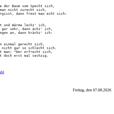
e der Baum vom Specht sich,

man nicht zurecht sich,

rgisst, dann freut man echt sich:

t und Wärme lechz' ich,

 gar sehr, dann ächz' ich,

ngen an, dann krächz' ich:

n einmal gerecht sich,

 nicht gar so schlecht sich.

t man: "Der erfrecht sich,

ahl
Freitag, den 07.08.2026