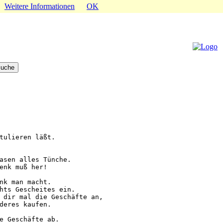
.
Weitere Informationen
OK
tulieren läßt.

asen alles Tünche.

enk muß her!

nk man macht.

hts Gescheites ein.

 dir mal die Geschäfte an,

deres kaufen.

e Geschäfte ab.
