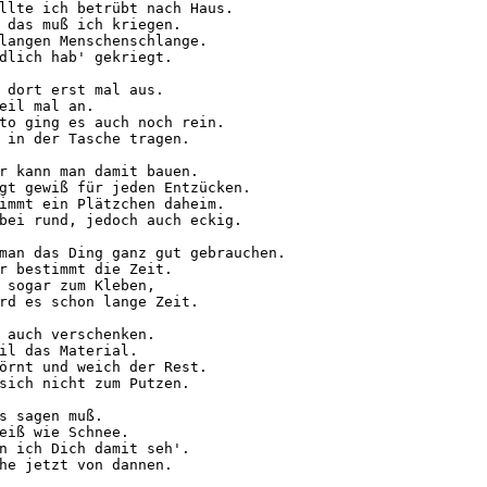
llte ich betrübt nach Haus.

 das muß ich kriegen.

langen Menschenschlange.

dlich hab' gekriegt.

 dort erst mal aus.

eil mal an.

to ging es auch noch rein.

 in der Tasche tragen.

r kann man damit bauen.

gt gewiß für jeden Entzücken.

immt ein Plätzchen daheim.

bei rund, jedoch auch eckig.

man das Ding ganz gut gebrauchen.

r bestimmt die Zeit.

 sogar zum Kleben,

rd es schon lange Zeit.

 auch verschenken.

il das Material.

örnt und weich der Rest.

sich nicht zum Putzen.

s sagen muß.

eiß wie Schnee.

n ich Dich damit seh'.

he jetzt von dannen.
