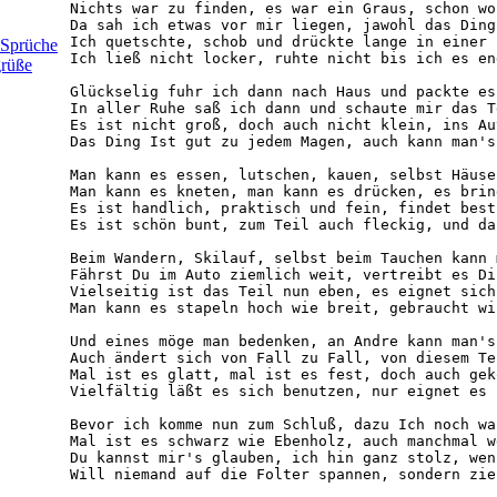
Nichts war zu finden, es war ein Graus, schon wo
Da sah ich etwas vor mir liegen, jawohl das Ding
Ich quetschte, schob und drückte lange in einer 
Sprüche
Ich ließ nicht locker, ruhte nicht bis ich es en
grüße
Glückselig fuhr ich dann nach Haus und packte es
In aller Ruhe saß ich dann und schaute mir das T
Es ist nicht groß, doch auch nicht klein, ins Au
Das Ding Ist gut zu jedem Magen, auch kann man's
Man kann es essen, lutschen, kauen, selbst Häuse
Man kann es kneten, man kann es drücken, es brin
Es ist handlich, praktisch und fein, findet best
Es ist schön bunt, zum Teil auch fleckig, und da
Beim Wandern, Skilauf, selbst beim Tauchen kann 
Fährst Du im Auto ziemlich weit, vertreibt es Di
Vielseitig ist das Teil nun eben, es eignet sich
Man kann es stapeln hoch wie breit, gebraucht wi
Und eines möge man bedenken, an Andre kann man's
Auch ändert sich von Fall zu Fall, von diesem Te
Mal ist es glatt, mal ist es fest, doch auch gek
Vielfältig läßt es sich benutzen, nur eignet es 
Bevor ich komme nun zum Schluß, dazu Ich noch wa
Mal ist es schwarz wie Ebenholz, auch manchmal w
Du kannst mir's glauben, ich hin ganz stolz, wen
Will niemand auf die Folter spannen, sondern zie